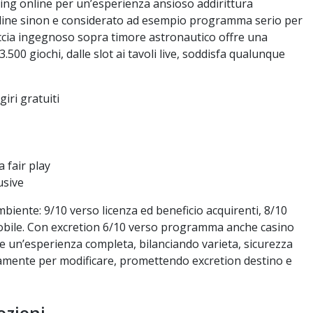
ng online per un’esperienza ansioso addirittura
online sinon e considerato ad esempio programma serio per
faccia ingegnoso sopra timore astronautico offre una
.500 giochi, dalle slot ai tavoli live, soddisfa qualunque
iri gratuiti
 fair play
usive
mbiente: 9/10 verso licenza ed beneficio acquirenti, 8/10
 mobile. Con excretion 6/10 verso programma anche casino
re un’esperienza completa, bilanciando varieta, sicurezza
amente per modificare, promettendo excretion destino e
ozioni