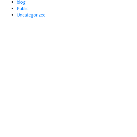
blog
Public
Uncategorized