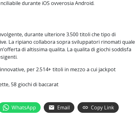
nciliabile durante iOS ovverosia Android.
olgente, durante ulteriore 3.500 titoli che tipo di
ive. La ripiano collabora sopra sviluppatori rinomati quale
fferta di altissima qualita. La qualita di giochi soddisfa
esigenti.
nnovative, per 2.514+ titoli in mezzo a cui jackpot
lette, 58 giochi di baccarat
WhatsApp
Email
Copy Link